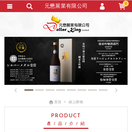
0
元懋展業有限公司
會員登入
會員註冊
忘記密碼
訂單查詢
TRACK LISTING
追 / 蹤 / 清 / 單
匯款通知
1
2
3
4
5
6
7
8
首頁
線上購物
PRODUCT
產 / 品 / 介 / 紹