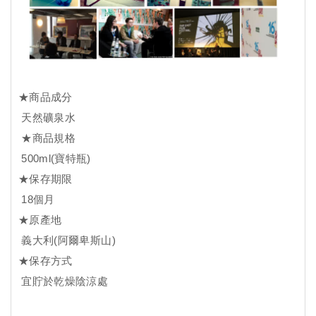
★
商品成分
天然礦泉水
★
商品規格
500ml(寶特瓶)
★保存期限
18個月
★
原產地
義大利(阿爾卑斯山)
★保存方式
宜貯於乾燥陰涼處