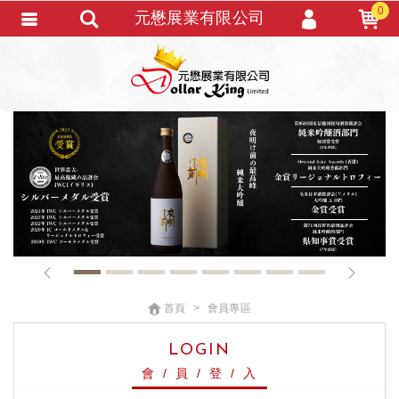
0
元懋展業有限公司
會員登入
會員註冊
忘記密碼
訂單查詢
TRACK LISTING
追 / 蹤 / 清 / 單
匯款通知
1
2
3
4
5
6
7
8
首頁
會員專區
LOGIN
會 / 員 / 登 / 入